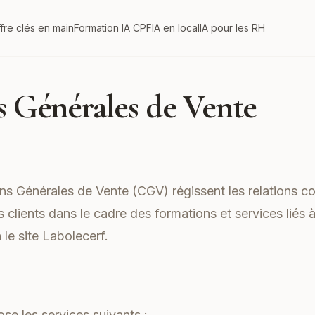
fre clés en main
Formation IA CPF
IA en local
IA pour les RH
s Générales de Vente
s Générales de Vente (CGV) régissent les relations co
s clients dans le cadre des formations et services liés à
 le site
Labolecerf
.
s
ose les services suivants :