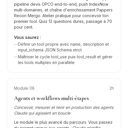
pipeline devis OPCO end-to-end, push IndexNow
multi-domaines, et chaîne d'enrichissement Pappers
Reoon Mergo. Atelier pratique pour concevoir ton
premier tool. Quiz 12 questions dures, passage à 70
pour cent.
Vous saurez :
—
Définir un tool propre avec name, description et
input_schema JSON Schema strict
—
Maîtriser le cycle tool_use puis tool_result et gérer
les tools multiples en parallèle
Module
08
2h
Agents et workflows multi-étapes
Concevoir, mesurer et tenir en production des agents
Claude qui agissent en boucle
Le module le plus avancé du parcours. Vous passez
du prompt unique aux agents : Claude planifie,