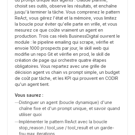
choisit ses outils, observe les résultats, et enchaîne
jusqu'à terminer la tâche. Vous comprenez le pattern
ReAct, vous gérez l'état et la mémoire, vous limitez
la boucle pour éviter qu'elle parte en vrille, et vous
mesurez ce que coûte vraiment un agent en
production. Trois cas réels BusinessDigital ouvrent le
module : le pipeline emailing qui scrape, vérifie et
envoie 1000 prospects par jour, le skill web qui
modifie un repo Git et vérifie en prod, le skill de
création de page qui orchestre quatre étapes
obligatoires. Vous repartez avec une grille de
décision agent vs chain vs prompt simple, un budget
de coût par tâche, et les KPI qui prouvent en CODIR
qu'un agent tient.
Vous saurez :
—
Distinguer un agent (boucle dynamique) d'une
chaîne fixe et d'un prompt unique, et savoir quand
utiliser quoi
—
Implémenter le pattern ReAct avec la boucle
stop_reason / tool_use / tool_result et un garde-
fou max_iterations