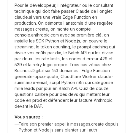
Pour le développeur, l intégrateur ou le consultant
technique qui doit faire passer Claude de l onglet
claude.ai vers une vraie Edge Function en
production. On démonte l anatomie d une requête
messages.create, on monte un compte
console.anthropic.com avec sa première clé, on
installe les SDK Python et Node.js, on couvre le
streaming, le token counting, le prompt caching qui
divise vos coûts par dix, le Batch API qui les divise
par deux, les rate limits, les codes d erreur 429 et
529 et la retry logic propre. Trois cas vécus chez
BusinessDigital sur 153 domaines : Edge Function
generate-opco-quote, Cloudflare Worker claude-
summarize-email, script Python n8n qui catégorise
mille leads par jour en Batch API. Quiz de douze
questions calibré pour des devs qui mettent leur
code en prod et défendent leur facture Anthropic
devant le DAF.
Vous saurez :
—
Faire son premier appel à messages.create depuis
Python et Node.js sans planter sur l auth